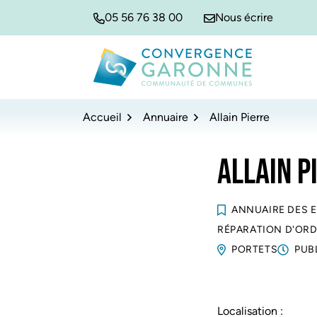
Gestion des traceurs
Aller
Aller
Aller
05 56 76 38 00
Nous écrire
à
au
au
la
contenu
pied
navigation
de
Convergence Garonne
page
Accueil
Annuaire
Allain Pierre
ALLAIN P
ANNUAIRE DES 
RÉPARATION D'ORD
PORTETS
PUB
Localisation :