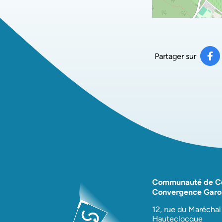
Partager sur
Pa
(ou
Communauté de 
Convergence Garo
12, rue du Maréchal
Hauteclocque