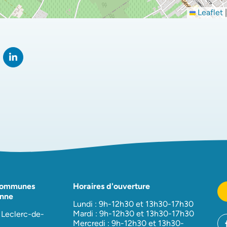
Leaflet
|
rtager sur Facebook
verture dans un nouvel onglet)
Partager sur LinkedIn
(ouverture dans un nouvel onglet)
Communes
Horaires d'ouverture
nne
Lundi : 9h-12h30 et 13h30-17h30
Mardi : 9h-12h30 et 13h30-17h30
 Leclerc-de-
Mercredi : 9h-12h30 et 13h30-