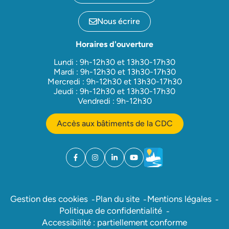
Nous écrire
Horaires d'ouverture
Lundi : 9h-12h30 et 13h30-17h30
Mardi : 9h-12h30 et 13h30-17h30
Mercredi : 9h-12h30 et 13h30-17h30
Jeudi : 9h-12h30 et 13h30-17h30
Vendredi : 9h-12h30
Accès aux bâtiments de la CDC
Facebook
(ouverture dans un nouvel onglet)
Instagram
(ouverture dans un nouvel onglet)
Linkedin
(ouverture dans un nouvel onglet)
YouTube
(ouverture dans un nouvel ong
Météo
(ouverture dans un nouv
Gestion des cookies
Plan du site
Mentions légales
Politique de confidentialité
Accessibilité : partiellement conforme