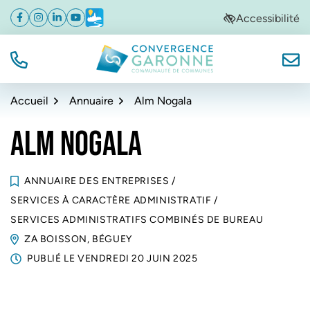
Gestion des traceurs
Aller
Aller
Aller
Accessibilité
Facebook
(ouverture dans un nouvel onglet)
Instagram
(ouverture dans un nouvel onglet)
Linkedin
(ouverture dans un nouvel onglet)
YouTube
(ouverture dans un nouvel onglet)
Météo
(ouverture dans un nouvel onglet)
à
au
au
la
contenu
pied
navigation
de
TÉL.
NOUS
Convergence Garonne
page
Accueil
Annuaire
Alm Nogala
ALM NOGALA
ANNUAIRE DES ENTREPRISES
/
SERVICES À CARACTÈRE ADMINISTRATIF
/
SERVICES ADMINISTRATIFS COMBINÉS DE BUREAU
ZA BOISSON, BÉGUEY
PUBLIÉ LE
VENDREDI 20 JUIN 2025