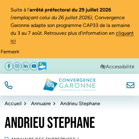
Gestion des traceurs
Suite à l’
arrêté préfectoral du 29 juillet 2026
(remplaçant celui du 26 juillet 2026)
, Convergence
Garonne adapte son programme CAP33 de la semaine
du 3 au 7 août. Retrouvez plus d’information en
cliquant
ici
Fermer
Aller
Aller
Aller
Accessibilité
Facebook
(ouverture dans un nouvel onglet)
Instagram
(ouverture dans un nouvel onglet)
Linkedin
(ouverture dans un nouvel onglet)
YouTube
(ouverture dans un nouvel onglet)
Météo
(ouverture dans un nouvel onglet)
à
au
au
la
contenu
pied
navigation
de
TÉL.
NOUS
Convergence Garonne
page
Accueil
Annuaire
Andrieu Stephane
ANDRIEU STEPHANE