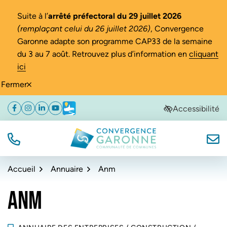
Gestion des traceurs
Suite à l’
arrêté préfectoral du 29 juillet 2026
(remplaçant celui du 26 juillet 2026)
, Convergence
Garonne adapte son programme CAP33 de la semaine
du 3 au 7 août. Retrouvez plus d’information en
cliquant
ici
Fermer
Aller
Aller
Aller
Accessibilité
Facebook
(ouverture dans un nouvel onglet)
Instagram
(ouverture dans un nouvel onglet)
Linkedin
(ouverture dans un nouvel onglet)
YouTube
(ouverture dans un nouvel onglet)
Météo
(ouverture dans un nouvel onglet)
à
au
au
la
contenu
pied
navigation
de
TÉL.
NOUS
Convergence Garonne
page
Accueil
Annuaire
Anm
ANM