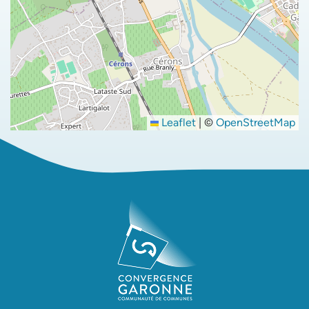
Leaflet
|
©
OpenStreetMap