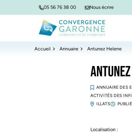
Gestion des traceurs
Aller
Aller
Aller
05 56 76 38 00
Nous écrire
à
au
au
la
contenu
pied
navigation
de
Convergence Garonne
page
Accueil
Annuaire
Antunez Helene
ANTUNEZ
ANNUAIRE DES 
ACTIVITÉS DES IN
ILLATS
PUBLIÉ
Localisation :