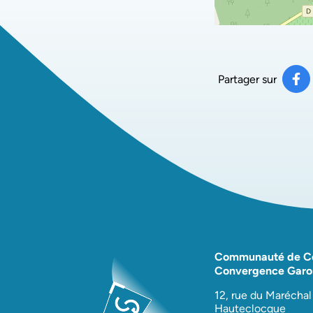
Partager sur
Pa
(ou
Communauté de 
Convergence Garo
12, rue du Maréchal
Hauteclocque