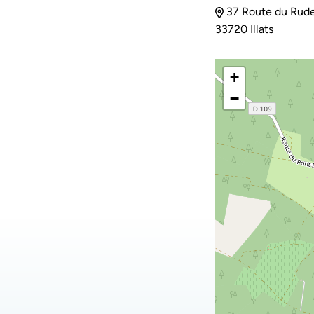
37 Route du Rude
33720 Illats
+
−