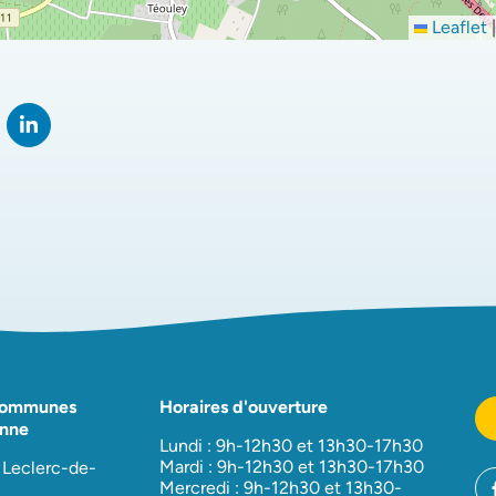
Leaflet
|
rtager sur Facebook
verture dans un nouvel onglet)
Partager sur LinkedIn
(ouverture dans un nouvel onglet)
Communes
Horaires d'ouverture
nne
Lundi : 9h-12h30 et 13h30-17h30
Mardi : 9h-12h30 et 13h30-17h30
 Leclerc-de-
Mercredi : 9h-12h30 et 13h30-