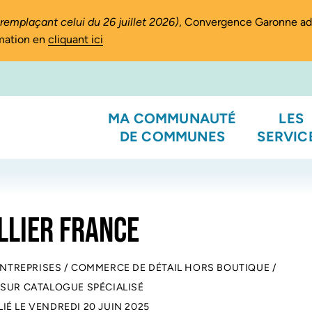
(remplaçant celui du 26 juillet 2026)
, Convergence Garonne a
rmation en
cliquant ici
MA COMMUNAUTÉ
LES
DE COMMUNES
SERVIC
LLIER FRANCE
ENTREPRISES
/
COMMERCE DE DÉTAIL HORS BOUTIQUE
/
 SUR CATALOGUE SPÉCIALISÉ
LIÉ LE
VENDREDI 20 JUIN 2025