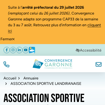
Gestion des traceurs
Suite à l’
arrêté préfectoral du 29 juillet 2026
(remplaçant celui du 26 juillet 2026)
, Convergence
Garonne adapte son programme CAP33 de la semaine
du 3 au 7 août. Retrouvez plus d’information en
cliquant
ici
Fermer
Aller
Aller
Aller
Accessibilité
Facebook
(ouverture dans un nouvel onglet)
Instagram
(ouverture dans un nouvel onglet)
Linkedin
(ouverture dans un nouvel onglet)
YouTube
(ouverture dans un nouvel onglet)
Météo
(ouverture dans un nouvel onglet)
à
au
au
la
contenu
pied
navigation
de
TÉL.
NOUS
Convergence Garonne
page
Accueil
Annuaire
ASSOCIATION SPORTIVE LANDIRANAISE
ASSOCIATION SPORTIVE