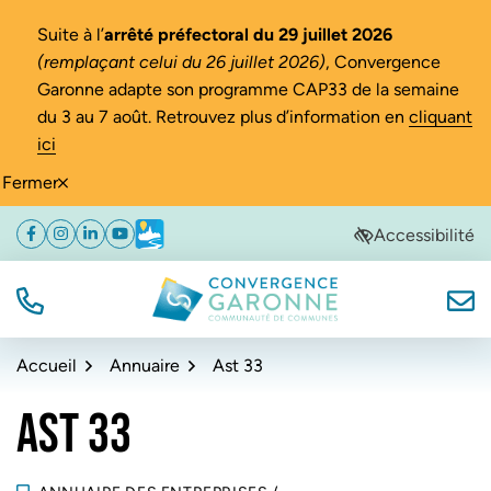
Gestion des traceurs
Suite à l’
arrêté préfectoral du 29 juillet 2026
(remplaçant celui du 26 juillet 2026)
, Convergence
Garonne adapte son programme CAP33 de la semaine
du 3 au 7 août. Retrouvez plus d’information en
cliquant
ici
Fermer
Aller
Aller
Aller
Accessibilité
Facebook
(ouverture dans un nouvel onglet)
Instagram
(ouverture dans un nouvel onglet)
Linkedin
(ouverture dans un nouvel onglet)
YouTube
(ouverture dans un nouvel onglet)
Météo
(ouverture dans un nouvel onglet)
à
au
au
la
contenu
pied
navigation
de
TÉL.
NOUS
Convergence Garonne
page
Accueil
Annuaire
Ast 33
AST 33