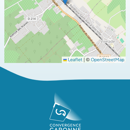
Leaflet
|
©
OpenStreetMap