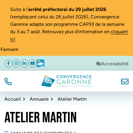
Gestion des traceurs
Suite à l’
arrêté préfectoral du 29 juillet 2026
(remplaçant celui du 26 juillet 2026)
, Convergence
Garonne adapte son programme CAP33 de la semaine
du 3 au 7 août. Retrouvez plus d’information en
cliquant
ici
Fermer
Aller
Aller
Aller
Accessibilité
Facebook
(ouverture dans un nouvel onglet)
Instagram
(ouverture dans un nouvel onglet)
Linkedin
(ouverture dans un nouvel onglet)
YouTube
(ouverture dans un nouvel onglet)
Météo
(ouverture dans un nouvel onglet)
à
au
au
la
contenu
pied
navigation
de
TÉL.
NOUS
Convergence Garonne
page
Accueil
Annuaire
Atelier Martin
ATELIER MARTIN