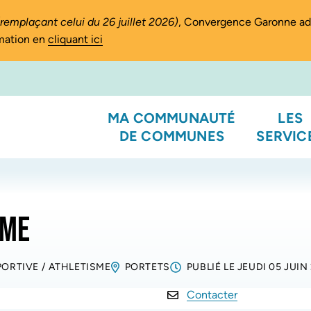
(remplaçant celui du 26 juillet 2026)
, Convergence Garonne a
rmation en
cliquant ici
MA COMMUNAUTÉ
LES
DE COMMUNES
SERVIC
SME
PORTIVE
/
ATHLETISME
PORTETS
PUBLIÉ LE
JEUDI 05 JUIN
Contacter