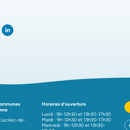
rtager sur Facebook
verture dans un nouvel onglet)
Partager sur LinkedIn
(ouverture dans un nouvel onglet)
Communes
Horaires d'ouverture
nne
Lundi : 9h-12h30 et 13h30-17h30
Mardi : 9h-12h30 et 13h30-17h30
 Leclerc-de-
Mercredi : 9h-12h30 et 13h30-