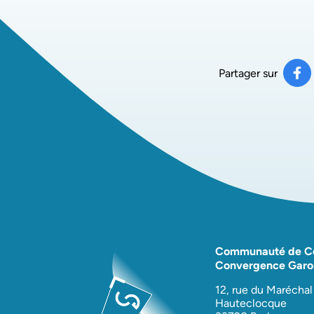
Partager sur
Pa
(ou
Communauté de 
Convergence Garo
12, rue du Maréchal
Hauteclocque