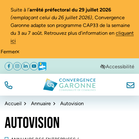
Gestion des traceurs
Suite à l’
arrêté préfectoral du 29 juillet 2026
(remplaçant celui du 26 juillet 2026)
, Convergence
Garonne adapte son programme CAP33 de la semaine
du 3 au 7 août. Retrouvez plus d’information en
cliquant
ici
Fermer
Aller
Aller
Aller
Accessibilité
Facebook
(ouverture dans un nouvel onglet)
Instagram
(ouverture dans un nouvel onglet)
Linkedin
(ouverture dans un nouvel onglet)
YouTube
(ouverture dans un nouvel onglet)
Météo
(ouverture dans un nouvel onglet)
à
au
au
la
contenu
pied
navigation
de
TÉL.
NOUS
Convergence Garonne
page
Accueil
Annuaire
Autovision
AUTOVISION