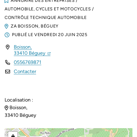
ANNUAIRE DES ENTREPRISES
/
AUTOMOBILE, CYCLES ET MOTOCYCLES
/
CONTRÔLE TECHNIQUE AUTOMOBILE
ZA BOISSON, BÉGUEY
PUBLIÉ LE
VENDREDI 20 JUIN 2025
Boisson,
INFOS UTILES
(ouverture dans un nouvel onglet)
(ouverture dans un nouvel onglet)
33410 Béguey
0556769871
Contacter
Localisation :
Boisson,
33410 Béguey
+