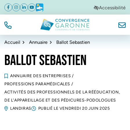
Gestion des traceurs
Aller
Aller
Aller
Accessibilité
Facebook
(ouverture dans un nouvel onglet)
Instagram
(ouverture dans un nouvel onglet)
Linkedin
(ouverture dans un nouvel onglet)
YouTube
(ouverture dans un nouvel onglet)
Météo
(ouverture dans un nouvel onglet)
à
au
au
la
contenu
pied
navigation
de
TÉL.
NOUS
Convergence Garonne
page
Accueil
Annuaire
Ballot Sebastien
BALLOT SEBASTIEN
ANNUAIRE DES ENTREPRISES
/
PROFESSIONS PARAMÉDICALES
/
ACTIVITÉS DES PROFESSIONNELS DE LA RÉÉDUCATION,
DE L'APPAREILLAGE ET DES PÉDICURES-PODOLOGUES
LANDIRAS
PUBLIÉ LE
VENDREDI 20 JUIN 2025