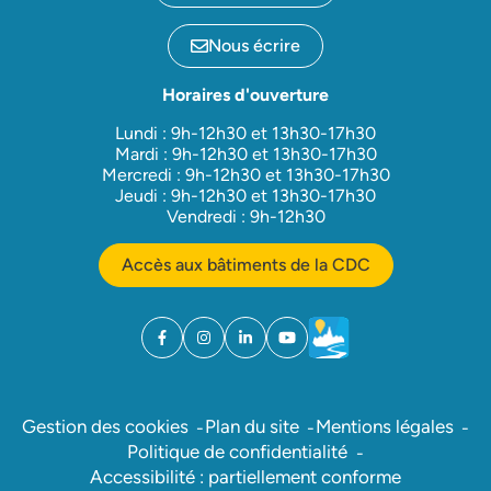
Nous écrire
Horaires d'ouverture
Lundi : 9h-12h30 et 13h30-17h30
Mardi : 9h-12h30 et 13h30-17h30
Mercredi : 9h-12h30 et 13h30-17h30
Jeudi : 9h-12h30 et 13h30-17h30
Vendredi : 9h-12h30
Accès aux bâtiments de la CDC
Facebook
(ouverture dans un nouvel onglet)
Instagram
(ouverture dans un nouvel onglet)
Linkedin
(ouverture dans un nouvel onglet)
YouTube
(ouverture dans un nouvel ong
Météo
(ouverture dans un nouv
Gestion des cookies
Plan du site
Mentions légales
Politique de confidentialité
Accessibilité : partiellement conforme