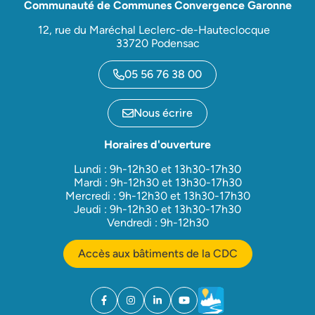
Communauté de Communes Convergence Garonne
12, rue du Maréchal Leclerc-de-Hauteclocque
33720 Podensac
05 56 76 38 00
Nous écrire
Horaires d'ouverture
Lundi : 9h-12h30 et 13h30-17h30
Mardi : 9h-12h30 et 13h30-17h30
Mercredi : 9h-12h30 et 13h30-17h30
Jeudi : 9h-12h30 et 13h30-17h30
Vendredi : 9h-12h30
Accès aux bâtiments de la CDC
Facebook
(ouverture dans un nouvel onglet)
Instagram
(ouverture dans un nouvel onglet)
Linkedin
(ouverture dans un nouvel onglet)
YouTube
(ouverture dans un nouvel ong
Météo
(ouverture dans un nouv