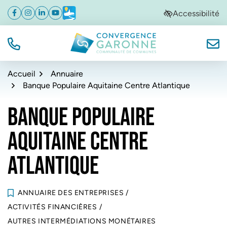
Gestion des traceurs
Aller
Aller
Aller
Accessibilité
Facebook
(ouverture dans un nouvel onglet)
Instagram
(ouverture dans un nouvel onglet)
Linkedin
(ouverture dans un nouvel onglet)
YouTube
(ouverture dans un nouvel onglet)
Météo
(ouverture dans un nouvel onglet)
à
au
au
la
contenu
pied
navigation
de
TÉL.
NOUS
Convergence Garonne
page
Accueil
Annuaire
Banque Populaire Aquitaine Centre Atlantique
BANQUE POPULAIRE
AQUITAINE CENTRE
ATLANTIQUE
ANNUAIRE DES ENTREPRISES
/
ACTIVITÉS FINANCIÈRES
/
AUTRES INTERMÉDIATIONS MONÉTAIRES