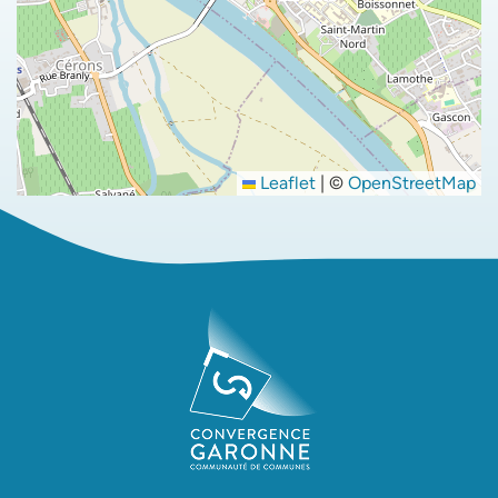
Leaflet
|
©
OpenStreetMap