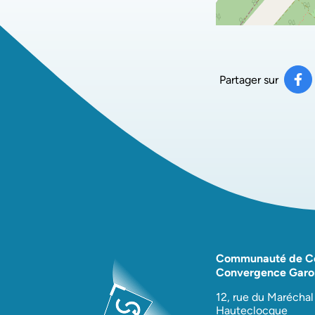
Partager sur
Pa
(ou
Communauté de 
Convergence Garo
12, rue du Maréchal
Hauteclocque