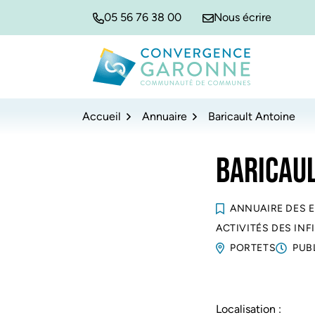
Gestion des traceurs
Aller
Aller
Aller
05 56 76 38 00
Nous écrire
à
au
au
la
contenu
pied
navigation
de
Convergence Garonne
page
Accueil
Annuaire
Baricault Antoine
BARICAUL
ANNUAIRE DES 
ACTIVITÉS DES IN
PORTETS
PUB
Localisation :