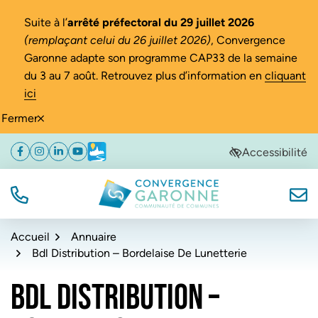
Gestion des traceurs
Suite à l’
arrêté préfectoral du 29 juillet 2026
(remplaçant celui du 26 juillet 2026)
, Convergence
Garonne adapte son programme CAP33 de la semaine
du 3 au 7 août. Retrouvez plus d’information en
cliquant
ici
Fermer
Aller
Aller
Aller
Accessibilité
Facebook
(ouverture dans un nouvel onglet)
Instagram
(ouverture dans un nouvel onglet)
Linkedin
(ouverture dans un nouvel onglet)
YouTube
(ouverture dans un nouvel onglet)
Météo
(ouverture dans un nouvel onglet)
à
au
au
la
contenu
pied
navigation
de
TÉL.
NOUS
Convergence Garonne
page
Accueil
Annuaire
Bdl Distribution – Bordelaise De Lunetterie
BDL DISTRIBUTION –