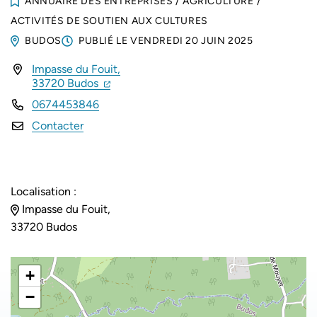
ANNUAIRE DES ENTREPRISES
/
AGRICULTURE
/
ACTIVITÉS DE SOUTIEN AUX CULTURES
BUDOS
PUBLIÉ LE
VENDREDI 20 JUIN 2025
Impasse du Fouit,
INFOS UTILES
(ouverture dans un nouvel onglet)
(ouverture dans un nouvel onglet)
33720 Budos
0674453846
Contacter
Localisation :
Impasse du Fouit,
33720 Budos
+
−