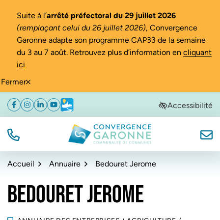
Gestion des traceurs
Suite à l’
arrêté préfectoral du 29 juillet 2026
(remplaçant celui du 26 juillet 2026)
, Convergence
Garonne adapte son programme CAP33 de la semaine
du 3 au 7 août. Retrouvez plus d’information en
cliquant
ici
Fermer
Aller
Aller
Aller
Accessibilité
Facebook
(ouverture dans un nouvel onglet)
Instagram
(ouverture dans un nouvel onglet)
Linkedin
(ouverture dans un nouvel onglet)
YouTube
(ouverture dans un nouvel onglet)
Météo
(ouverture dans un nouvel onglet)
à
au
au
la
contenu
pied
navigation
de
TÉL.
NOUS
Convergence Garonne
page
Accueil
Annuaire
Bedouret Jerome
BEDOURET JEROME