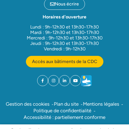
Nous écrire
Horaires d'ouverture
Lundi : 9h-12h30 et 13h30-17h30
Mardi : 9h-12h30 et 13h30-17h30
Mercredi : 9h-12h30 et 13h30-17h30
Jeudi : 9h-12h30 et 13h30-17h30
Vendredi : 9h-12h30
Accès aux bâtiments de la CDC
Facebook
(ouverture dans un nouvel onglet)
Instagram
(ouverture dans un nouvel onglet)
Linkedin
(ouverture dans un nouvel onglet)
YouTube
(ouverture dans un nouvel ong
Météo
(ouverture dans un nouv
Gestion des cookies
Plan du site
Mentions légales
Politique de confidentialité
Accessibilité : partiellement conforme