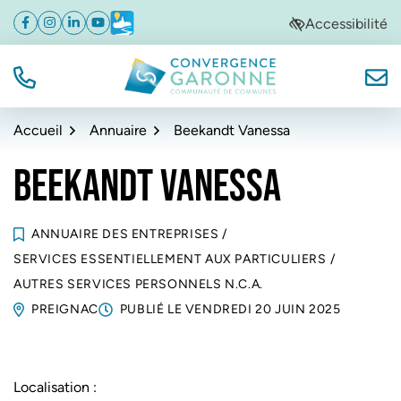
Gestion des traceurs
Aller
Aller
Aller
Accessibilité
Facebook
(ouverture dans un nouvel onglet)
Instagram
(ouverture dans un nouvel onglet)
Linkedin
(ouverture dans un nouvel onglet)
YouTube
(ouverture dans un nouvel onglet)
Météo
(ouverture dans un nouvel onglet)
à
au
au
la
contenu
pied
navigation
de
TÉL.
NOUS
Convergence Garonne
page
Accueil
Annuaire
Beekandt Vanessa
BEEKANDT VANESSA
ANNUAIRE DES ENTREPRISES
/
SERVICES ESSENTIELLEMENT AUX PARTICULIERS
/
AUTRES SERVICES PERSONNELS N.C.A.
PREIGNAC
PUBLIÉ LE
VENDREDI 20 JUIN 2025
Localisation :