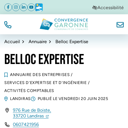
Gestion des traceurs
Aller
Aller
Aller
Accessibilité
Facebook
(ouverture dans un nouvel onglet)
Instagram
(ouverture dans un nouvel onglet)
Linkedin
(ouverture dans un nouvel onglet)
YouTube
(ouverture dans un nouvel onglet)
Météo
(ouverture dans un nouvel onglet)
à
au
au
la
contenu
pied
navigation
de
TÉL.
NOUS
Convergence Garonne
page
Accueil
Annuaire
Belloc Expertise
BELLOC EXPERTISE
ANNUAIRE DES ENTREPRISES
/
SERVICES D'EXPERTISE ET D'INGÉNIERIE
/
ACTIVITÉS COMPTABLES
LANDIRAS
PUBLIÉ LE
VENDREDI 20 JUIN 2025
976 Rue de Boiste,
INFOS UTILES
(ouverture dans un nouvel onglet)
(ouverture dans un nouvel onglet)
33720 Landiras
0607421956