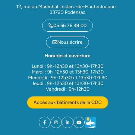
12, rue du Maréchal Leclerc-de-Hauteclocque
33720 Podensac
05 56 76 38 00
Nous écrire
Horaires d'ouverture
Lundi : 9h-12h30 et 13h30-17h30
Mardi : 9h-12h30 et 13h30-17h30
Mercredi : 9h-12h30 et 13h30-17h30
Jeudi : 9h-12h30 et 13h30-17h30
Vendredi : 9h-12h30
Accès aux bâtiments de la CDC
Facebook
(ouverture dans un nouvel onglet)
Instagram
(ouverture dans un nouvel onglet)
Linkedin
(ouverture dans un nouvel onglet)
YouTube
(ouverture dans un nouvel ong
Météo
(ouverture dans un nouv