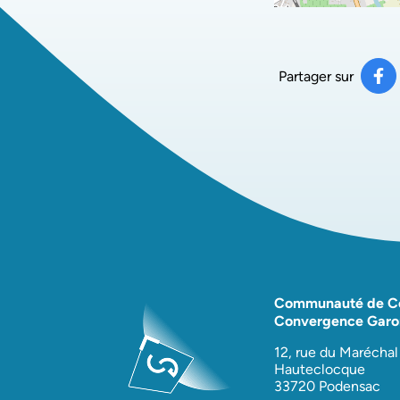
Partager sur
Pa
(ou
Communauté de 
Convergence Garo
12, rue du Maréchal
Hauteclocque
33720 Podensac