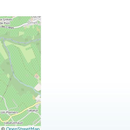
©
OpenStreetMap