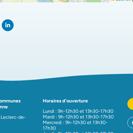
rtager sur Facebook
verture dans un nouvel onglet)
Partager sur LinkedIn
(ouverture dans un nouvel onglet)
Communes
Horaires d'ouverture
nne
Lundi : 9h-12h30 et 13h30-17h30
Mardi : 9h-12h30 et 13h30-17h30
 Leclerc-de-
Mercredi : 9h-12h30 et 13h30-
17h30