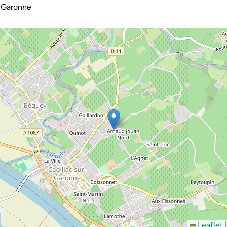
-Garonne
Leaflet
|