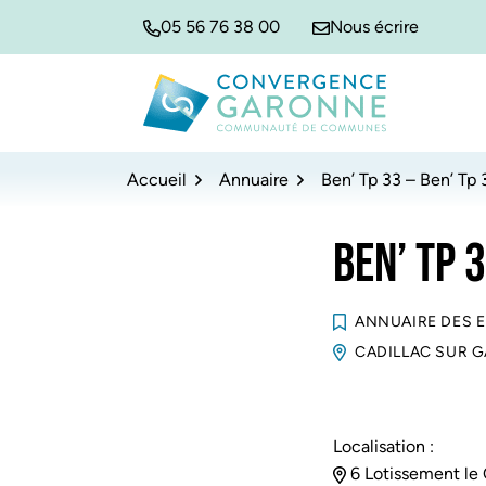
Gestion des traceurs
Aller
Aller
Aller
05 56 76 38 00
Nous écrire
à
au
au
la
contenu
pied
navigation
de
Convergence Garonne
page
Accueil
Annuaire
Ben’ Tp 33 – Ben’ Tp 
BEN’ TP 3
ANNUAIRE DES 
CADILLAC SUR 
Localisation :
6 Lotissement le 