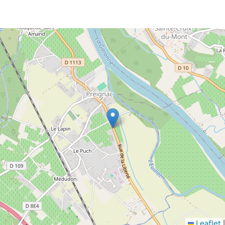
Leaflet
|