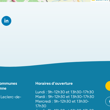
rtager sur Facebook
verture dans un nouvel onglet)
Partager sur LinkedIn
(ouverture dans un nouvel onglet)
Communes
Horaires d'ouverture
nne
Lundi : 9h-12h30 et 13h30-17h30
Mardi : 9h-12h30 et 13h30-17h30
 Leclerc-de-
Mercredi : 9h-12h30 et 13h30-
17h30