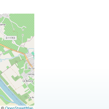
©
OpenStreetMap