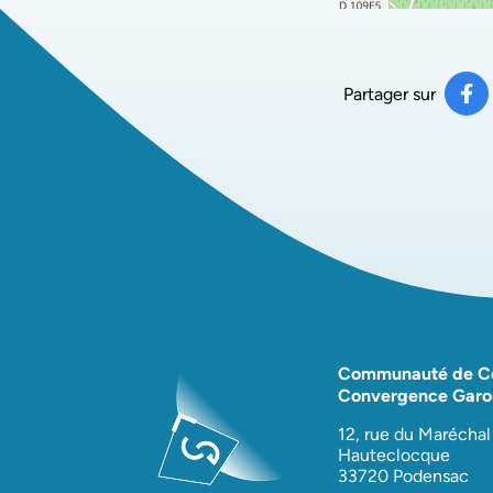
Partager sur
Pa
(ou
Communauté de 
Convergence Garo
12, rue du Maréchal
Hauteclocque
33720 Podensac