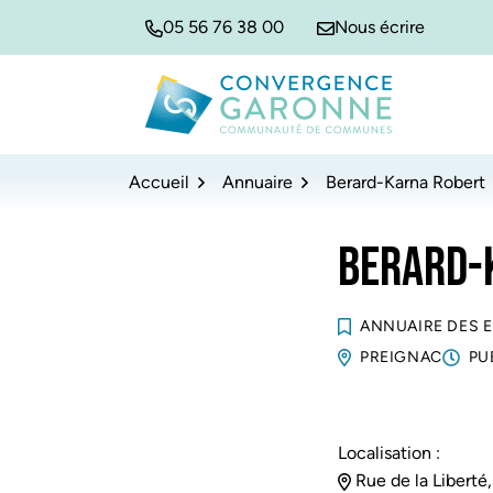
Gestion des traceurs
Aller
Aller
Aller
05 56 76 38 00
Nous écrire
à
au
au
la
contenu
pied
navigation
de
Convergence Garonne
page
Accueil
Annuaire
Berard-Karna Robert
BERARD-
ANNUAIRE DES 
PREIGNAC
PU
Localisation :
Rue de la Liberté,