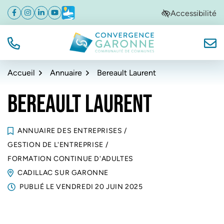
Gestion des traceurs
Aller
Aller
Aller
Accessibilité
Facebook
(ouverture dans un nouvel onglet)
Instagram
(ouverture dans un nouvel onglet)
Linkedin
(ouverture dans un nouvel onglet)
YouTube
(ouverture dans un nouvel onglet)
Météo
(ouverture dans un nouvel onglet)
à
au
au
la
contenu
pied
navigation
de
TÉL.
NOUS
Convergence Garonne
page
Accueil
Annuaire
Bereault Laurent
BEREAULT LAURENT
ANNUAIRE DES ENTREPRISES
/
GESTION DE L'ENTREPRISE
/
FORMATION CONTINUE D'ADULTES
CADILLAC SUR GARONNE
PUBLIÉ LE
VENDREDI 20 JUIN 2025