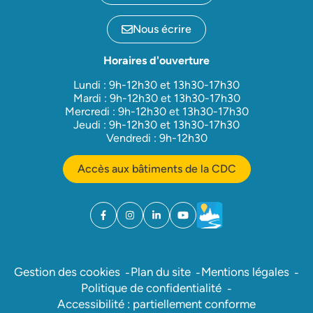
Nous écrire
Horaires d'ouverture
Lundi : 9h-12h30 et 13h30-17h30
Mardi : 9h-12h30 et 13h30-17h30
Mercredi : 9h-12h30 et 13h30-17h30
Jeudi : 9h-12h30 et 13h30-17h30
Vendredi : 9h-12h30
Accès aux bâtiments de la CDC
Facebook
(ouverture dans un nouvel onglet)
Instagram
(ouverture dans un nouvel onglet)
Linkedin
(ouverture dans un nouvel onglet)
YouTube
(ouverture dans un nouvel ong
Météo
(ouverture dans un nouv
Gestion des cookies
Plan du site
Mentions légales
Politique de confidentialité
Accessibilité : partiellement conforme