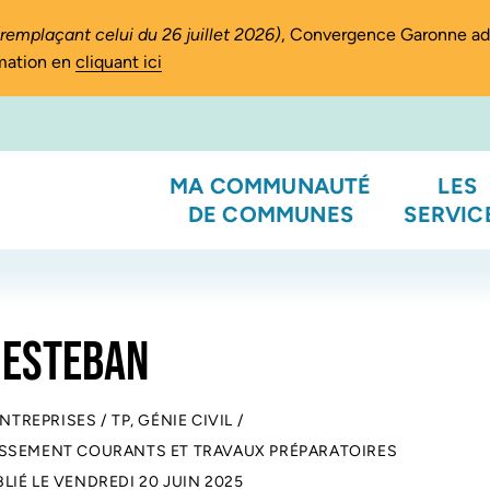
(remplaçant celui du 26 juillet 2026)
, Convergence Garonne a
rmation en
cliquant ici
MA COMMUNAUTÉ
LES
DE COMMUNES
SERVIC
 ESTEBAN
ENTREPRISES
/
TP, GÉNIE CIVIL
/
ASSEMENT COURANTS ET TRAVAUX PRÉPARATOIRES
BLIÉ LE
VENDREDI 20 JUIN 2025