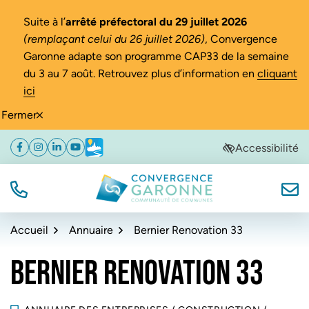
Gestion des traceurs
Suite à l’
arrêté préfectoral du 29 juillet 2026
(remplaçant celui du 26 juillet 2026)
, Convergence
Garonne adapte son programme CAP33 de la semaine
du 3 au 7 août. Retrouvez plus d’information en
cliquant
ici
Fermer
Aller
Aller
Aller
Accessibilité
Facebook
(ouverture dans un nouvel onglet)
Instagram
(ouverture dans un nouvel onglet)
Linkedin
(ouverture dans un nouvel onglet)
YouTube
(ouverture dans un nouvel onglet)
Météo
(ouverture dans un nouvel onglet)
à
au
au
la
contenu
pied
navigation
de
TÉL.
NOUS
Convergence Garonne
page
Accueil
Annuaire
Bernier Renovation 33
BERNIER RENOVATION 33