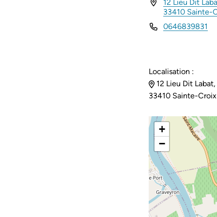
12 Lieu Dit Laba
INFOS UTILES
33410 Sainte-
0646839831
Localisation :
12 Lieu Dit Labat,
33410 Sainte-Croi
+
−