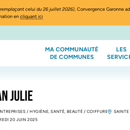
(remplaçant celui du 26 juillet 2026)
, Convergence Garonne a
rmation en
cliquant ici
MA COMMUNAUTÉ
LES
DE COMMUNES
SERVIC
N JULIE
ENTREPRISES
/
HYGIÈNE, SANTÉ, BEAUTÉ
/
COIFFURE
SAINTE
EDI 20 JUIN 2025