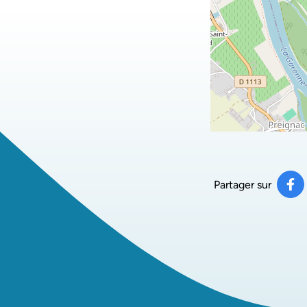
Partager sur
Pa
(ou