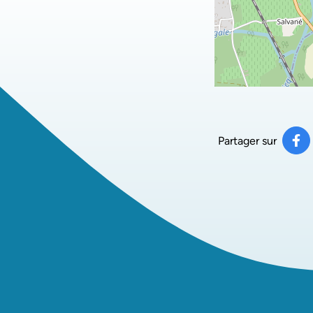
Partager sur
Pa
(ou