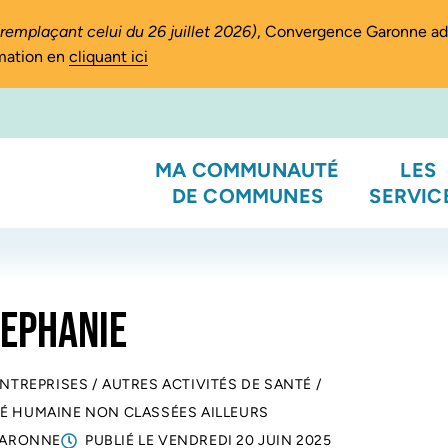
(remplaçant celui du 26 juillet 2026)
, Convergence Garonne a
rmation en
cliquant ici
MA COMMUNAUTÉ
LES
DE COMMUNES
SERVIC
TEPHANIE
ENTREPRISES
/
AUTRES ACTIVITÉS DE SANTÉ
/
TÉ HUMAINE NON CLASSÉES AILLEURS
GARONNE
PUBLIÉ LE
VENDREDI 20 JUIN 2025