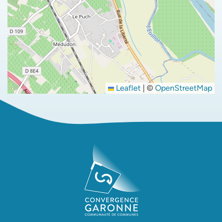
Leaflet
|
©
OpenStreetMap