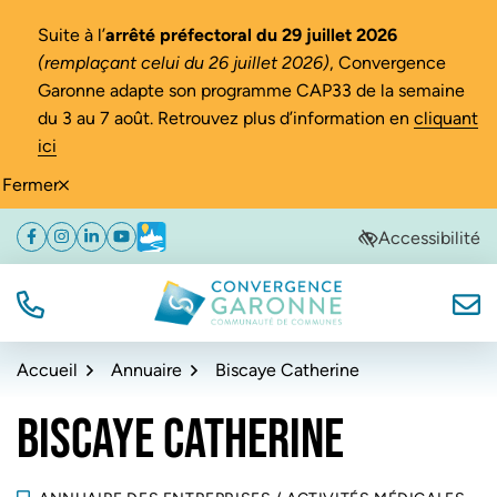
Gestion des traceurs
Suite à l’
arrêté préfectoral du 29 juillet 2026
(remplaçant celui du 26 juillet 2026)
, Convergence
Garonne adapte son programme CAP33 de la semaine
du 3 au 7 août. Retrouvez plus d’information en
cliquant
ici
Fermer
Aller
Aller
Aller
Accessibilité
Facebook
(ouverture dans un nouvel onglet)
Instagram
(ouverture dans un nouvel onglet)
Linkedin
(ouverture dans un nouvel onglet)
YouTube
(ouverture dans un nouvel onglet)
Météo
(ouverture dans un nouvel onglet)
à
au
au
la
contenu
pied
navigation
de
TÉL.
NOUS
Convergence Garonne
page
Accueil
Annuaire
Biscaye Catherine
BISCAYE CATHERINE