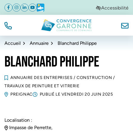
Gestion des traceurs
Aller
Aller
Aller
Accessibilité
Facebook
(ouverture dans un nouvel onglet)
Instagram
(ouverture dans un nouvel onglet)
Linkedin
(ouverture dans un nouvel onglet)
YouTube
(ouverture dans un nouvel onglet)
Météo
(ouverture dans un nouvel onglet)
à
au
au
la
contenu
pied
navigation
de
TÉL.
NOUS
Convergence Garonne
page
Accueil
Annuaire
Blanchard Philippe
BLANCHARD PHILIPPE
ANNUAIRE DES ENTREPRISES
/
CONSTRUCTION
/
TRAVAUX DE PEINTURE ET VITRERIE
PREIGNAC
PUBLIÉ LE
VENDREDI 20 JUIN 2025
Localisation :
Impasse de Perrette,