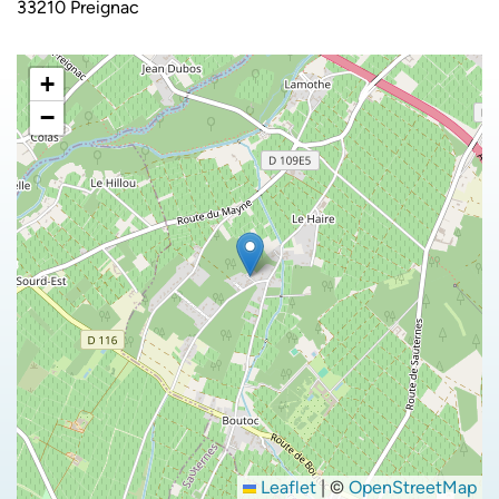
33210 Preignac
+
−
Leaflet
|
©
OpenStreetMap