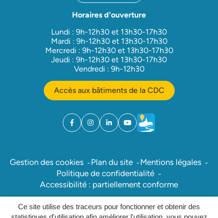
Horaires d'ouverture
Lundi : 9h-12h30 et 13h30-17h30
Mardi : 9h-12h30 et 13h30-17h30
Mercredi : 9h-12h30 et 13h30-17h30
Jeudi : 9h-12h30 et 13h30-17h30
Vendredi : 9h-12h30
Accès aux bâtiments de la CDC
Facebook
(ouverture dans un nouvel onglet)
Instagram
(ouverture dans un nouvel onglet)
Linkedin
(ouverture dans un nouvel onglet)
YouTube
(ouverture dans un nouvel ong
Météo
(ouverture dans un nouv
Gestion des cookies
Plan du site
Mentions légales
Politique de confidentialité
Accessibilité : partiellement conforme
Ce site utilise des traceurs pour fonctionner et obtenir des
Inovagora (ouverture dans un nou
Site réalisé par
statistiques d'utilisation afin améliorer l'utilisation, vous pouvez