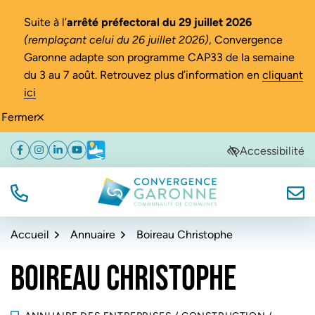
Gestion des traceurs
Suite à l’
arrêté préfectoral du 29 juillet 2026
(remplaçant celui du 26 juillet 2026)
, Convergence
Garonne adapte son programme CAP33 de la semaine
du 3 au 7 août. Retrouvez plus d’information en
cliquant
ici
Fermer
Aller
Aller
Aller
Accessibilité
Facebook
(ouverture dans un nouvel onglet)
Instagram
(ouverture dans un nouvel onglet)
Linkedin
(ouverture dans un nouvel onglet)
YouTube
(ouverture dans un nouvel onglet)
Météo
(ouverture dans un nouvel onglet)
à
au
au
la
contenu
pied
navigation
de
TÉL.
NOUS
Convergence Garonne
page
Accueil
Annuaire
Boireau Christophe
BOIREAU CHRISTOPHE