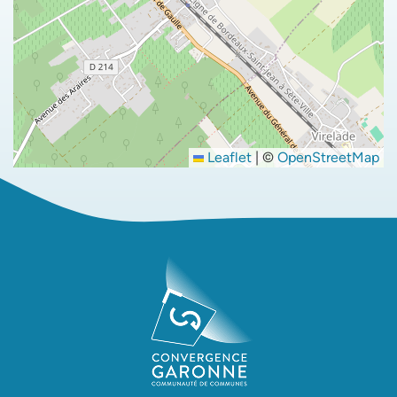
Leaflet
|
©
OpenStreetMap