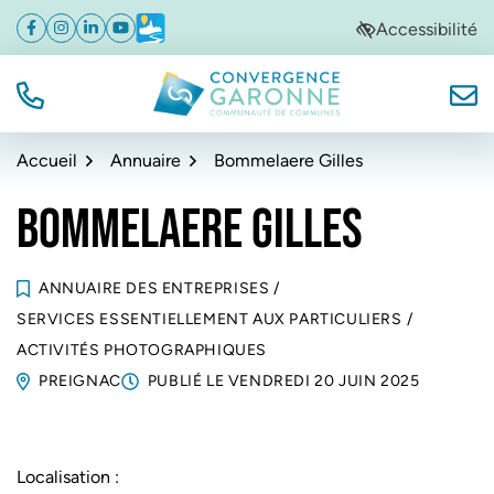
Gestion des traceurs
Aller
Aller
Aller
Accessibilité
Facebook
(ouverture dans un nouvel onglet)
Instagram
(ouverture dans un nouvel onglet)
Linkedin
(ouverture dans un nouvel onglet)
YouTube
(ouverture dans un nouvel onglet)
Météo
(ouverture dans un nouvel onglet)
à
au
au
la
contenu
pied
navigation
de
TÉL.
NOUS
Convergence Garonne
page
Accueil
Annuaire
Bommelaere Gilles
BOMMELAERE GILLES
ANNUAIRE DES ENTREPRISES
/
SERVICES ESSENTIELLEMENT AUX PARTICULIERS
/
ACTIVITÉS PHOTOGRAPHIQUES
PREIGNAC
PUBLIÉ LE
VENDREDI 20 JUIN 2025
Localisation :