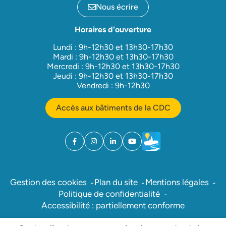
Nous écrire
Horaires d'ouverture
Lundi : 9h-12h30 et 13h30-17h30
Mardi : 9h-12h30 et 13h30-17h30
Mercredi : 9h-12h30 et 13h30-17h30
Jeudi : 9h-12h30 et 13h30-17h30
Vendredi : 9h-12h30
Accès aux bâtiments de la CDC
Facebook
(ouverture dans un nouvel onglet)
Instagram
(ouverture dans un nouvel onglet)
Linkedin
(ouverture dans un nouvel onglet)
YouTube
(ouverture dans un nouvel ong
Météo
(ouverture dans un nouv
Gestion des cookies
Plan du site
Mentions légales
Politique de confidentialité
Accessibilité : partiellement conforme