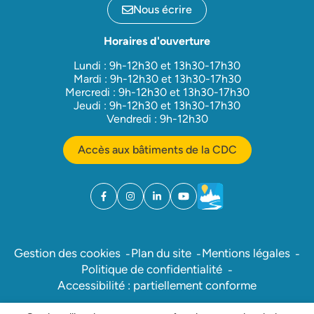
Nous écrire
Horaires d'ouverture
Lundi : 9h-12h30 et 13h30-17h30
Mardi : 9h-12h30 et 13h30-17h30
Mercredi : 9h-12h30 et 13h30-17h30
Jeudi : 9h-12h30 et 13h30-17h30
Vendredi : 9h-12h30
Accès aux bâtiments de la CDC
Facebook
(ouverture dans un nouvel onglet)
Instagram
(ouverture dans un nouvel onglet)
Linkedin
(ouverture dans un nouvel onglet)
YouTube
(ouverture dans un nouvel ong
Météo
(ouverture dans un nouv
Gestion des cookies
Plan du site
Mentions légales
Politique de confidentialité
Accessibilité : partiellement conforme