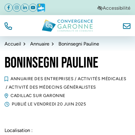
Gestion des traceurs
Aller
Aller
Aller
Accessibilité
Facebook
(ouverture dans un nouvel onglet)
Instagram
(ouverture dans un nouvel onglet)
Linkedin
(ouverture dans un nouvel onglet)
YouTube
(ouverture dans un nouvel onglet)
Météo
(ouverture dans un nouvel onglet)
à
au
au
la
contenu
pied
navigation
de
TÉL.
NOUS
Convergence Garonne
page
Accueil
Annuaire
Boninsegni Pauline
BONINSEGNI PAULINE
ANNUAIRE DES ENTREPRISES
/
ACTIVITÉS MÉDICALES
/
ACTIVITÉ DES MÉDECINS GÉNÉRALISTES
CADILLAC SUR GARONNE
PUBLIÉ LE
VENDREDI 20 JUIN 2025
Localisation :