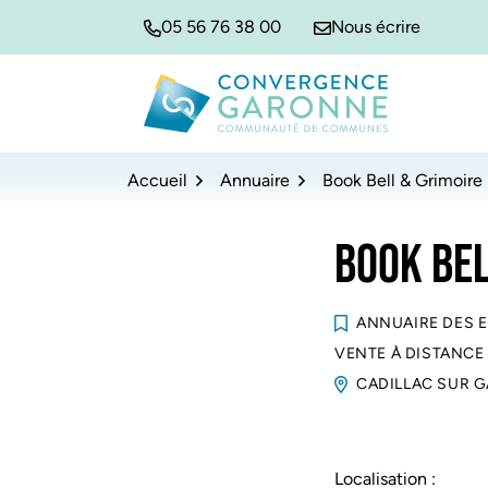
Gestion des traceurs
Aller
Aller
Aller
05 56 76 38 00
Nous écrire
à
au
au
la
contenu
pied
navigation
de
Convergence Garonne
page
Accueil
Annuaire
Book Bell & Grimoire
BOOK BEL
ANNUAIRE DES 
VENTE À DISTANCE
CADILLAC SUR 
Localisation :