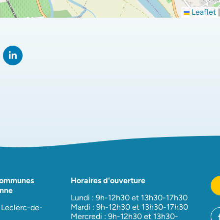
Leaflet
|
rtager sur Facebook
verture dans un nouvel onglet)
Partager sur LinkedIn
(ouverture dans un nouvel onglet)
Communes
Horaires d'ouverture
nne
Lundi : 9h-12h30 et 13h30-17h30
Mardi : 9h-12h30 et 13h30-17h30
 Leclerc-de-
Mercredi : 9h-12h30 et 13h30-