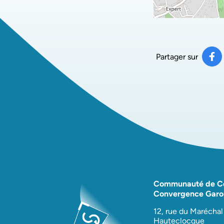
Partager sur
Pa
(ou
Communauté de 
Convergence Garo
12, rue du Maréchal
Hauteclocque