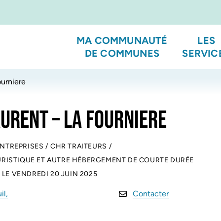
MA COMMUNAUTÉ
LES
DE COMMUNES
SERVIC
ourniere
URENT – LA FOURNIERE
ENTREPRISES
/
CHR TRAITEURS
/
RISTIQUE ET AUTRE HÉBERGEMENT DE COURTE DURÉE
 LE
VENDREDI 20 JUIN 2025
il,
Contacter
verture dans un nouvel onglet)
ouverture dans un nouvel onglet)