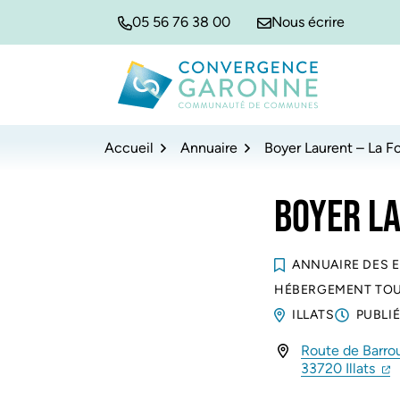
Gestion des traceurs
Aller
Aller
Aller
05 56 76 38 00
Nous écrire
à
au
au
la
contenu
pied
navigation
de
Convergence Garonne
page
Accueil
Annuaire
Boyer Laurent – La F
BOYER LA
ANNUAIRE DES 
HÉBERGEMENT TOU
ILLATS
PUBLIÉ
Route de Barrou
INFOS UTILES
(ou
(
33720 Illats