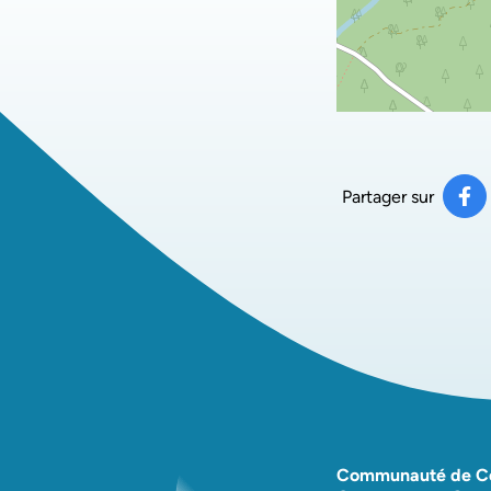
Partager sur
Pa
(ou
Communauté de 