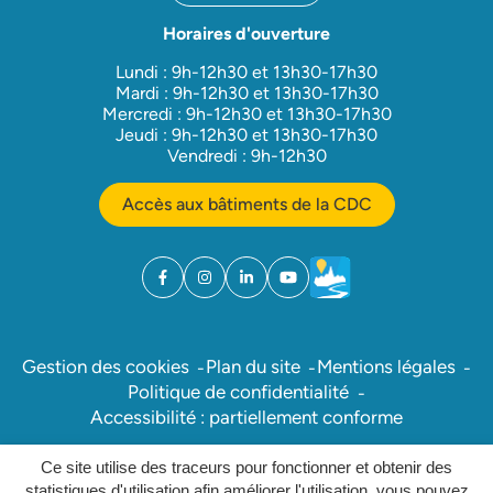
Horaires d'ouverture
Lundi : 9h-12h30 et 13h30-17h30
Mardi : 9h-12h30 et 13h30-17h30
Mercredi : 9h-12h30 et 13h30-17h30
Jeudi : 9h-12h30 et 13h30-17h30
Vendredi : 9h-12h30
Accès aux bâtiments de la CDC
Facebook
(ouverture dans un nouvel onglet)
Instagram
(ouverture dans un nouvel onglet)
Linkedin
(ouverture dans un nouvel onglet)
YouTube
(ouverture dans un nouvel ong
Météo
(ouverture dans un nouv
Gestion des cookies
Plan du site
Mentions légales
Politique de confidentialité
Accessibilité : partiellement conforme
Ce site utilise des traceurs pour fonctionner et obtenir des
Inovagora (ouverture dans un nou
Site réalisé par
statistiques d'utilisation afin améliorer l'utilisation, vous pouvez