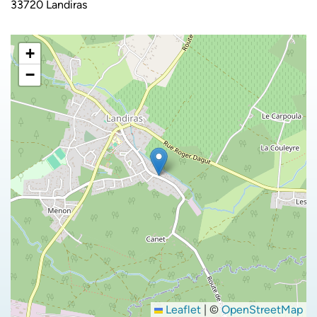
33720 Landiras
+
−
Leaflet
|
©
OpenStreetMap