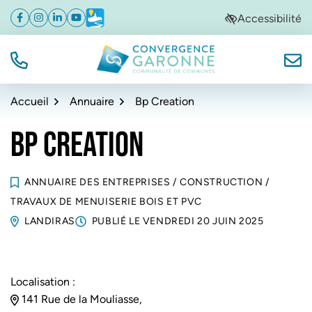
Gestion des traceurs
Aller
Aller
Aller
Accessibilité
Facebook
(ouverture dans un nouvel onglet)
Instagram
(ouverture dans un nouvel onglet)
Linkedin
(ouverture dans un nouvel onglet)
YouTube
(ouverture dans un nouvel onglet)
Météo
(ouverture dans un nouvel onglet)
à
au
au
la
contenu
pied
navigation
de
TÉL.
NOUS
Convergence Garonne
page
Accueil
Annuaire
Bp Creation
BP CREATION
ANNUAIRE DES ENTREPRISES
/
CONSTRUCTION
/
TRAVAUX DE MENUISERIE BOIS ET PVC
LANDIRAS
PUBLIÉ LE
VENDREDI 20 JUIN 2025
Localisation :
141 Rue de la Mouliasse,