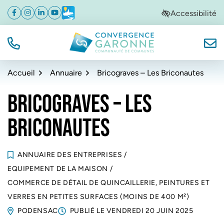
Gestion des traceurs
Aller
Aller
Aller
Accessibilité
Facebook
(ouverture dans un nouvel onglet)
Instagram
(ouverture dans un nouvel onglet)
Linkedin
(ouverture dans un nouvel onglet)
YouTube
(ouverture dans un nouvel onglet)
Météo
(ouverture dans un nouvel onglet)
à
au
au
la
contenu
pied
navigation
de
TÉL.
NOUS
Convergence Garonne
page
Accueil
Annuaire
Bricograves – Les Briconautes
BRICOGRAVES – LES
BRICONAUTES
ANNUAIRE DES ENTREPRISES
/
EQUIPEMENT DE LA MAISON
/
COMMERCE DE DÉTAIL DE QUINCAILLERIE, PEINTURES ET
VERRES EN PETITES SURFACES (MOINS DE 400 M²)
PODENSAC
PUBLIÉ LE
VENDREDI 20 JUIN 2025