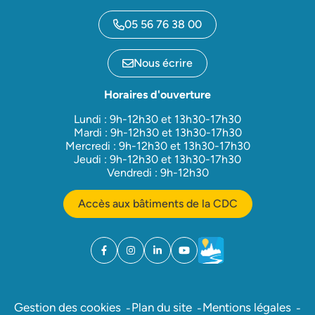
05 56 76 38 00
Nous écrire
Horaires d'ouverture
Lundi : 9h-12h30 et 13h30-17h30
Mardi : 9h-12h30 et 13h30-17h30
Mercredi : 9h-12h30 et 13h30-17h30
Jeudi : 9h-12h30 et 13h30-17h30
Vendredi : 9h-12h30
Accès aux bâtiments de la CDC
Facebook
(ouverture dans un nouvel onglet)
Instagram
(ouverture dans un nouvel onglet)
Linkedin
(ouverture dans un nouvel onglet)
YouTube
(ouverture dans un nouvel ong
Météo
(ouverture dans un nouv
Gestion des cookies
Plan du site
Mentions légales