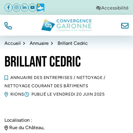
Gestion des traceurs
Aller
Aller
Aller
Accessibilité
Facebook
(ouverture dans un nouvel onglet)
Instagram
(ouverture dans un nouvel onglet)
Linkedin
(ouverture dans un nouvel onglet)
YouTube
(ouverture dans un nouvel onglet)
Météo
(ouverture dans un nouvel onglet)
à
au
au
la
contenu
pied
navigation
de
TÉL.
NOUS
Convergence Garonne
page
Accueil
Annuaire
Brillant Cedric
BRILLANT CEDRIC
ANNUAIRE DES ENTREPRISES
/
NETTOYAGE
/
NETTOYAGE COURANT DES BÂTIMENTS
RIONS
PUBLIÉ LE
VENDREDI 20 JUIN 2025
Localisation :
Rue du Château,