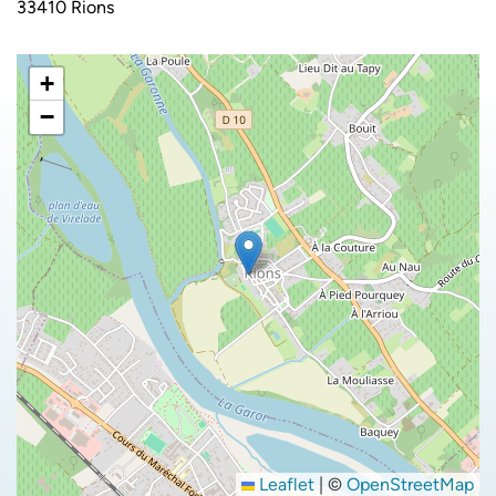
33410 Rions
+
−
Leaflet
|
©
OpenStreetMap