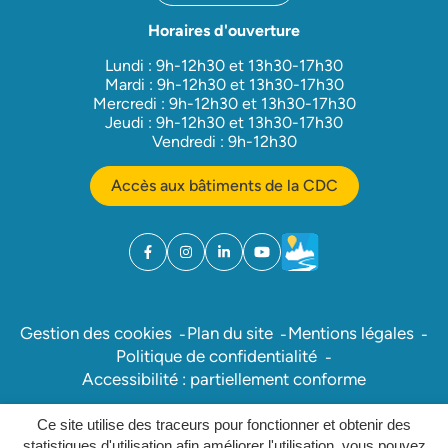
Horaires d'ouverture
Lundi : 9h-12h30 et 13h30-17h30
Mardi : 9h-12h30 et 13h30-17h30
Mercredi : 9h-12h30 et 13h30-17h30
Jeudi : 9h-12h30 et 13h30-17h30
Vendredi : 9h-12h30
Accès aux bâtiments de la CDC
Facebook
(ouverture dans un nouvel onglet)
Instagram
(ouverture dans un nouvel onglet)
Linkedin
(ouverture dans un nouvel onglet)
YouTube
(ouverture dans un nouvel ong
Météo
(ouverture dans un nouv
Gestion des cookies
Plan du site
Mentions légales
Politique de confidentialité
Accessibilité : partiellement conforme
Ce site utilise des traceurs pour fonctionner et obtenir des
Inovagora (ouverture dans un nou
Site réalisé par
statistiques d'utilisation afin améliorer l'utilisation, vous pouvez