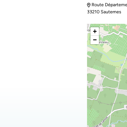
Route Départemen
33210 Sauternes
+
−