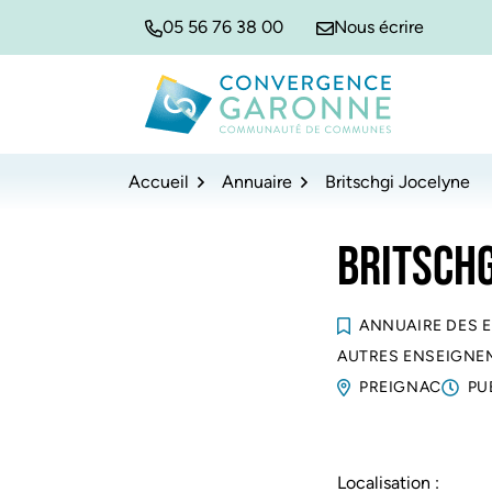
Gestion des traceurs
Aller
Aller
Aller
05 56 76 38 00
Nous écrire
à
au
au
la
contenu
pied
navigation
de
Convergence Garonne
page
Accueil
Annuaire
Britschgi Jocelyne
BRITSCHG
ANNUAIRE DES 
AUTRES ENSEIGNE
PREIGNAC
PU
Localisation :