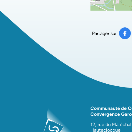
Partager sur
Pa
(ou
Communauté de 
Convergence Garo
12, rue du Maréchal
Hauteclocque