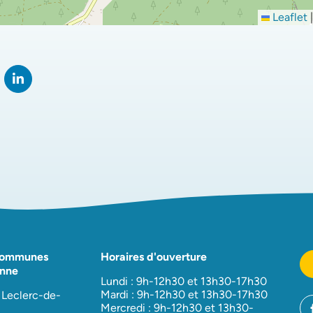
Leaflet
|
rtager sur Facebook
verture dans un nouvel onglet)
Partager sur LinkedIn
(ouverture dans un nouvel onglet)
Communes
Horaires d'ouverture
nne
Lundi : 9h-12h30 et 13h30-17h30
Mardi : 9h-12h30 et 13h30-17h30
 Leclerc-de-
Mercredi : 9h-12h30 et 13h30-