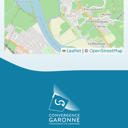
Leaflet
|
©
OpenStreetMap