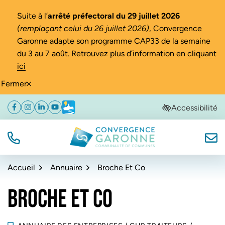
Gestion des traceurs
Suite à l’
arrêté préfectoral du 29 juillet 2026
(remplaçant celui du 26 juillet 2026)
, Convergence
Garonne adapte son programme CAP33 de la semaine
du 3 au 7 août. Retrouvez plus d’information en
cliquant
ici
Fermer
Aller
Aller
Aller
Accessibilité
Facebook
(ouverture dans un nouvel onglet)
Instagram
(ouverture dans un nouvel onglet)
Linkedin
(ouverture dans un nouvel onglet)
YouTube
(ouverture dans un nouvel onglet)
Météo
(ouverture dans un nouvel onglet)
à
au
au
la
contenu
pied
navigation
de
TÉL.
NOUS
Convergence Garonne
page
Accueil
Annuaire
Broche Et Co
BROCHE ET CO