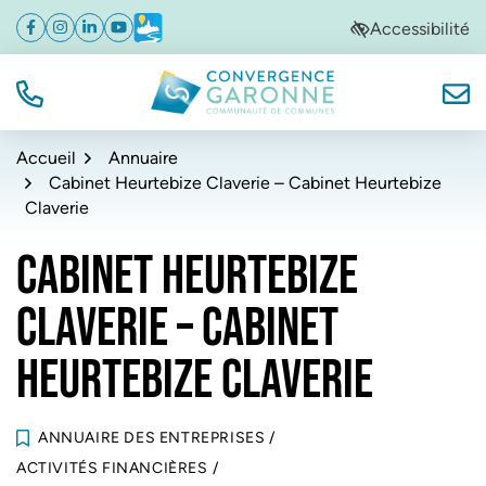
Gestion des traceurs
Aller
Aller
Aller
Accessibilité
Facebook
(ouverture dans un nouvel onglet)
Instagram
(ouverture dans un nouvel onglet)
Linkedin
(ouverture dans un nouvel onglet)
YouTube
(ouverture dans un nouvel onglet)
Météo
(ouverture dans un nouvel onglet)
à
au
au
la
contenu
pied
navigation
de
TÉL.
NOUS
Convergence Garonne
page
Accueil
Annuaire
Cabinet Heurtebize Claverie – Cabinet Heurtebize
Claverie
CABINET HEURTEBIZE
CLAVERIE – CABINET
HEURTEBIZE CLAVERIE
ANNUAIRE DES ENTREPRISES
/
ACTIVITÉS FINANCIÈRES
/