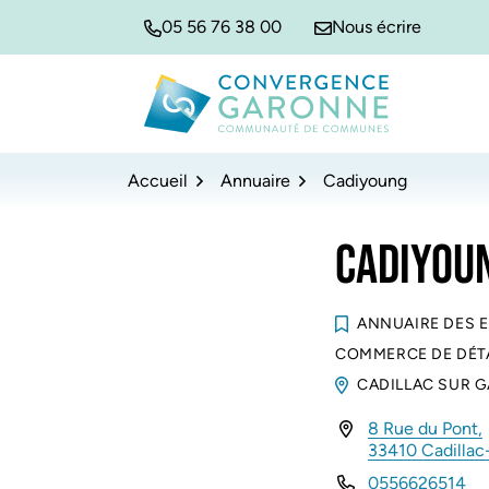
Gestion des traceurs
Aller
Aller
Aller
05 56 76 38 00
Nous écrire
à
au
au
la
contenu
pied
navigation
de
Convergence Garonne
page
Accueil
Annuaire
Cadiyoung
CADIYOU
ANNUAIRE DES 
COMMERCE DE DÉTA
CADILLAC SUR 
8 Rue du Pont,
INFOS UTILES
33410 Cadilla
0556626514