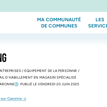
MA COMMUNAUTÉ
LES
DE COMMUNES
SERVIC
NG
ENTREPRISES
/
EQUIPEMENT DE LA PERSONNE
/
IL D'HABILLEMENT EN MAGASIN SPÉCIALISÉ
GARONNE
PUBLIÉ LE
VENDREDI 20 JUIN 2025
(ouverture dans un nouvel onglet)
(ouverture dans un nouvel onglet)
c-sur-Garonne