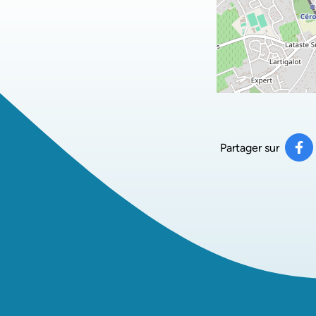
Partager sur
Pa
(ou