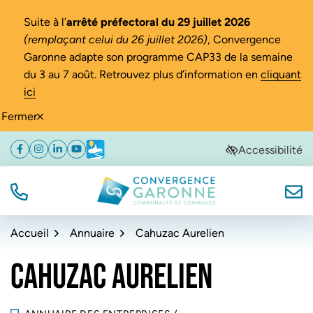
Gestion des traceurs
Suite à l’
arrêté préfectoral du 29 juillet 2026
(remplaçant celui du 26 juillet 2026)
, Convergence
Garonne adapte son programme CAP33 de la semaine
du 3 au 7 août. Retrouvez plus d’information en
cliquant
ici
Fermer
Aller
Aller
Aller
Accessibilité
Facebook
(ouverture dans un nouvel onglet)
Instagram
(ouverture dans un nouvel onglet)
Linkedin
(ouverture dans un nouvel onglet)
YouTube
(ouverture dans un nouvel onglet)
Météo
(ouverture dans un nouvel onglet)
à
au
au
la
contenu
pied
navigation
de
TÉL.
NOUS
Convergence Garonne
page
Accueil
Annuaire
Cahuzac Aurelien
CAHUZAC AURELIEN