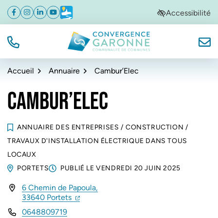
Gestion des traceurs
Aller
Aller
Aller
Accessibilité
Facebook
(ouverture dans un nouvel onglet)
Instagram
(ouverture dans un nouvel onglet)
Linkedin
(ouverture dans un nouvel onglet)
YouTube
(ouverture dans un nouvel onglet)
Météo
(ouverture dans un nouvel onglet)
à
au
au
la
contenu
pied
navigation
de
TÉL.
NOUS
Convergence Garonne
page
Accueil
Annuaire
Cambur’Elec
CAMBUR’ELEC
ANNUAIRE DES ENTREPRISES
/
CONSTRUCTION
/
TRAVAUX D'INSTALLATION ÉLECTRIQUE DANS TOUS
LOCAUX
PORTETS
PUBLIÉ LE
VENDREDI 20 JUIN 2025
6 Chemin de Papoula,
INFOS UTILES
(ouverture dans un nouvel onglet)
(ouverture dans un nouvel onglet)
33640 Portets
0648809719