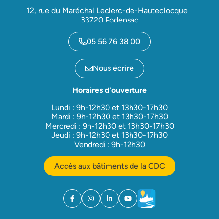
12, rue du Maréchal Leclerc-de-Hauteclocque
33720 Podensac
05 56 76 38 00
Nous écrire
Horaires d'ouverture
Lundi : 9h-12h30 et 13h30-17h30
Mardi : 9h-12h30 et 13h30-17h30
Mercredi : 9h-12h30 et 13h30-17h30
Jeudi : 9h-12h30 et 13h30-17h30
Vendredi : 9h-12h30
Accès aux bâtiments de la CDC
Facebook
(ouverture dans un nouvel onglet)
Instagram
(ouverture dans un nouvel onglet)
Linkedin
(ouverture dans un nouvel onglet)
YouTube
(ouverture dans un nouvel ong
Météo
(ouverture dans un nouv