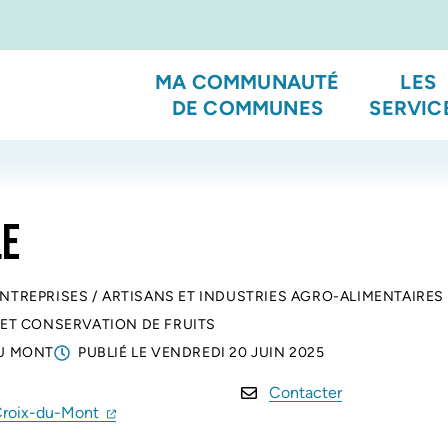
MA COMMUNAUTÉ
LES
DE COMMUNES
SERVIC
LE
ENTREPRISES
/
ARTISANS ET INDUSTRIES AGRO-ALIMENTAIRES
ET CONSERVATION DE FRUITS
DU MONT
PUBLIÉ LE
VENDREDI 20 JUIN 2025
Contacter
(ouverture dans un nouvel onglet)
(ouverture dans un nouvel onglet)
Croix-du-Mont