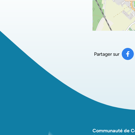
Partager sur
Pa
(ou
Communauté de 