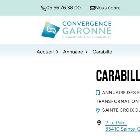
Gestion des traceurs
Aller
Aller
Aller
05 56 76 38 00
Nous écrire
à
au
au
la
contenu
pied
navigation
de
Convergence Garonne
page
Accueil
Annuaire
Carabille
CARABIL
ANNUAIRE DES 
TRANSFORMATION 
SAINTE CROIX 
2 Le Parc,
INFOS UTILES
33410 Sainte-