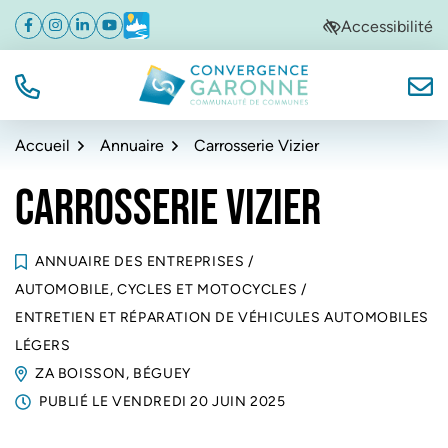
Gestion des traceurs
Aller
Aller
Aller
Accessibilité
Facebook
(ouverture dans un nouvel onglet)
Instagram
(ouverture dans un nouvel onglet)
Linkedin
(ouverture dans un nouvel onglet)
YouTube
(ouverture dans un nouvel onglet)
Météo
(ouverture dans un nouvel onglet)
à
au
au
la
contenu
pied
navigation
de
TÉL.
NOUS
Convergence Garonne
page
Accueil
Annuaire
Carrosserie Vizier
CARROSSERIE VIZIER
ANNUAIRE DES ENTREPRISES
/
AUTOMOBILE, CYCLES ET MOTOCYCLES
/
ENTRETIEN ET RÉPARATION DE VÉHICULES AUTOMOBILES
LÉGERS
ZA BOISSON, BÉGUEY
PUBLIÉ LE
VENDREDI 20 JUIN 2025