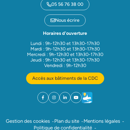
05 56 76 38 00
Nous écrire
Horaires d'ouverture
Lundi : 9h-12h30 et 13h30-17h30
Mardi : 9h-12h30 et 13h30-17h30
Mercredi : 9h-12h30 et 13h30-17h30
Jeudi : 9h-12h30 et 13h30-17h30
Vendredi : 9h-12h30
Accès aux bâtiments de la CDC
Facebook
(ouverture dans un nouvel onglet)
Instagram
(ouverture dans un nouvel onglet)
Linkedin
(ouverture dans un nouvel onglet)
YouTube
(ouverture dans un nouvel ong
Météo
(ouverture dans un nouv
Gestion des cookies
Plan du site
Mentions légales
Politique de confidentialité