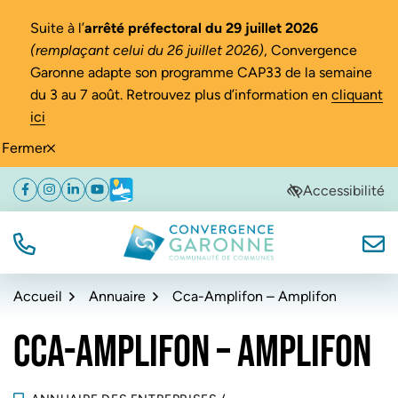
Gestion des traceurs
Suite à l’
arrêté préfectoral du 29 juillet 2026
(remplaçant celui du 26 juillet 2026)
, Convergence
Garonne adapte son programme CAP33 de la semaine
du 3 au 7 août. Retrouvez plus d’information en
cliquant
ici
Fermer
Aller
Aller
Aller
Accessibilité
Facebook
(ouverture dans un nouvel onglet)
Instagram
(ouverture dans un nouvel onglet)
Linkedin
(ouverture dans un nouvel onglet)
YouTube
(ouverture dans un nouvel onglet)
Météo
(ouverture dans un nouvel onglet)
à
au
au
la
contenu
pied
navigation
de
TÉL.
NOUS
Convergence Garonne
page
Accueil
Annuaire
Cca-Amplifon – Amplifon
CCA-AMPLIFON – AMPLIFON