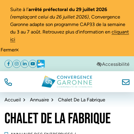
Gestion des traceurs
Suite à l’
arrêté préfectoral du 29 juillet 2026
(remplaçant celui du 26 juillet 2026)
, Convergence
Garonne adapte son programme CAP33 de la semaine
du 3 au 7 août. Retrouvez plus d’information en
cliquant
ici
Fermer
Aller
Aller
Aller
Accessibilité
Facebook
(ouverture dans un nouvel onglet)
Instagram
(ouverture dans un nouvel onglet)
Linkedin
(ouverture dans un nouvel onglet)
YouTube
(ouverture dans un nouvel onglet)
Météo
(ouverture dans un nouvel onglet)
à
au
au
la
contenu
pied
navigation
de
TÉL.
NOUS
Convergence Garonne
page
Accueil
Annuaire
Chalet De La Fabrique
CHALET DE LA FABRIQUE