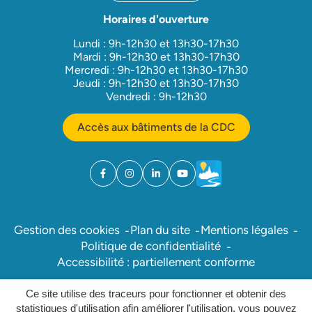
Horaires d'ouverture
Lundi : 9h-12h30 et 13h30-17h30
Mardi : 9h-12h30 et 13h30-17h30
Mercredi : 9h-12h30 et 13h30-17h30
Jeudi : 9h-12h30 et 13h30-17h30
Vendredi : 9h-12h30
Accès aux bâtiments de la CDC
Facebook
(ouverture dans un nouvel onglet)
Instagram
(ouverture dans un nouvel onglet)
Linkedin
(ouverture dans un nouvel onglet)
YouTube
(ouverture dans un nouvel ong
Météo
(ouverture dans un nouv
Gestion des cookies
Plan du site
Mentions légales
Politique de confidentialité
Accessibilité : partiellement conforme
Ce site utilise des traceurs pour fonctionner et obtenir des
Inovagora (ouverture dans un nou
Site réalisé par
statistiques d'utilisation afin améliorer l'utilisation, vous pouvez