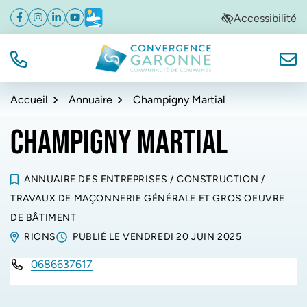
Gestion des traceurs
Aller
Aller
Aller
Accessibilité
Facebook
(ouverture dans un nouvel onglet)
Instagram
(ouverture dans un nouvel onglet)
Linkedin
(ouverture dans un nouvel onglet)
YouTube
(ouverture dans un nouvel onglet)
Météo
(ouverture dans un nouvel onglet)
à
au
au
la
contenu
pied
navigation
de
TÉL.
NOUS
Convergence Garonne
page
Accueil
Annuaire
Champigny Martial
CHAMPIGNY MARTIAL
ANNUAIRE DES ENTREPRISES
/
CONSTRUCTION
/
TRAVAUX DE MAÇONNERIE GÉNÉRALE ET GROS OEUVRE
DE BÂTIMENT
RIONS
PUBLIÉ LE
VENDREDI 20 JUIN 2025
0686637617
INFOS UTILES