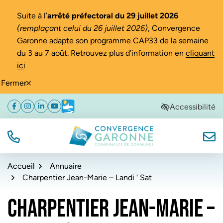
Gestion des traceurs
Suite à l’
arrêté préfectoral du 29 juillet 2026
(remplaçant celui du 26 juillet 2026)
, Convergence
Garonne adapte son programme CAP33 de la semaine
du 3 au 7 août. Retrouvez plus d’information en
cliquant
ici
Fermer
Aller
Aller
Aller
Accessibilité
Facebook
(ouverture dans un nouvel onglet)
Instagram
(ouverture dans un nouvel onglet)
Linkedin
(ouverture dans un nouvel onglet)
YouTube
(ouverture dans un nouvel onglet)
Météo
(ouverture dans un nouvel onglet)
à
au
au
la
contenu
pied
navigation
de
TÉL.
NOUS
Convergence Garonne
page
Accueil
Annuaire
Charpentier Jean-Marie – Landi ‘ Sat
CHARPENTIER JEAN-MARIE –