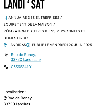
LANDI ‘ SAT
ANNUAIRE DES ENTREPRISES
/
EQUIPEMENT DE LA MAISON
/
RÉPARATION D'AUTRES BIENS PERSONNELS ET
DOMESTIQUES
LANDIRAS
PUBLIÉ LE
VENDREDI 20 JUIN 2025
Rue de Reney,
INFOS UTILES
(ouverture dans un nouvel onglet)
(ouverture dans un nouvel onglet)
33720 Landiras
0556624101
Localisation :
Rue de Reney,
33720 Landiras