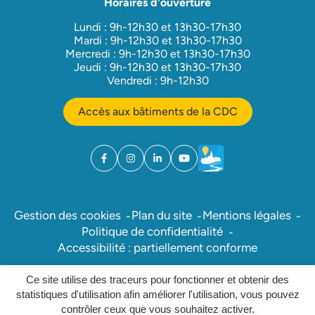
Horaires d'ouverture
Lundi : 9h-12h30 et 13h30-17h30
Mardi : 9h-12h30 et 13h30-17h30
Mercredi : 9h-12h30 et 13h30-17h30
Jeudi : 9h-12h30 et 13h30-17h30
Vendredi : 9h-12h30
Accès aux bâtiments de la CDC
Facebook
(ouverture dans un nouvel onglet)
Instagram
(ouverture dans un nouvel onglet)
Linkedin
(ouverture dans un nouvel onglet)
YouTube
(ouverture dans un nouvel ong
Météo
(ouverture dans un nouv
Gestion des cookies
Plan du site
Mentions légales
Politique de confidentialité
Accessibilité : partiellement conforme
Ce site utilise des traceurs pour fonctionner et obtenir des
Inovagora (ouverture dans un nou
Site réalisé par
statistiques d'utilisation afin améliorer l'utilisation, vous pouvez
contrôler ceux que vous souhaitez activer.