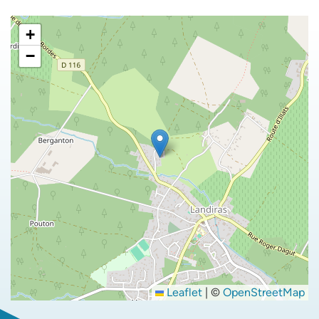
+
−
Leaflet
|
©
OpenStreetMap