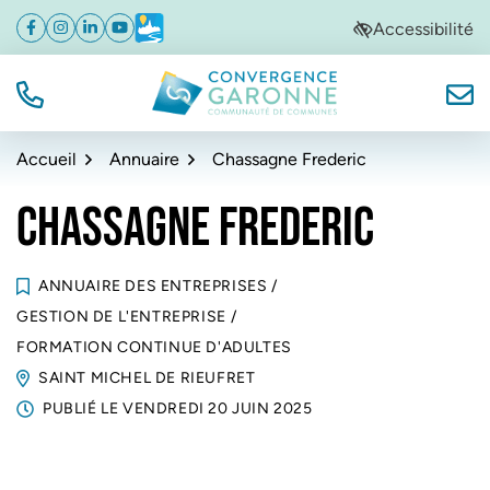
Gestion des traceurs
Aller
Aller
Aller
Accessibilité
Facebook
(ouverture dans un nouvel onglet)
Instagram
(ouverture dans un nouvel onglet)
Linkedin
(ouverture dans un nouvel onglet)
YouTube
(ouverture dans un nouvel onglet)
Météo
(ouverture dans un nouvel onglet)
à
au
au
la
contenu
pied
navigation
de
TÉL.
NOUS
Convergence Garonne
page
Accueil
Annuaire
Chassagne Frederic
CHASSAGNE FREDERIC
ANNUAIRE DES ENTREPRISES
/
GESTION DE L'ENTREPRISE
/
FORMATION CONTINUE D'ADULTES
SAINT MICHEL DE RIEUFRET
PUBLIÉ LE
VENDREDI 20 JUIN 2025