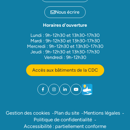
Nous écrire
Horaires d'ouverture
Lundi : 9h-12h30 et 13h30-17h30
Mardi : 9h-12h30 et 13h30-17h30
Mercredi : 9h-12h30 et 13h30-17h30
Jeudi : 9h-12h30 et 13h30-17h30
Vendredi : 9h-12h30
Accès aux bâtiments de la CDC
Facebook
(ouverture dans un nouvel onglet)
Instagram
(ouverture dans un nouvel onglet)
Linkedin
(ouverture dans un nouvel onglet)
YouTube
(ouverture dans un nouvel ong
Météo
(ouverture dans un nouv
Gestion des cookies
Plan du site
Mentions légales
Politique de confidentialité
Accessibilité : partiellement conforme