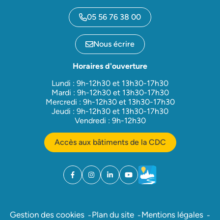
05 56 76 38 00
Nous écrire
Horaires d'ouverture
Lundi : 9h-12h30 et 13h30-17h30
Mardi : 9h-12h30 et 13h30-17h30
Mercredi : 9h-12h30 et 13h30-17h30
Jeudi : 9h-12h30 et 13h30-17h30
Vendredi : 9h-12h30
Accès aux bâtiments de la CDC
Facebook
(ouverture dans un nouvel onglet)
Instagram
(ouverture dans un nouvel onglet)
Linkedin
(ouverture dans un nouvel onglet)
YouTube
(ouverture dans un nouvel ong
Météo
(ouverture dans un nouv
Gestion des cookies
Plan du site
Mentions légales