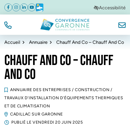
Gestion des traceurs
Aller
Aller
Aller
Accessibilité
Facebook
(ouverture dans un nouvel onglet)
Instagram
(ouverture dans un nouvel onglet)
Linkedin
(ouverture dans un nouvel onglet)
YouTube
(ouverture dans un nouvel onglet)
Météo
(ouverture dans un nouvel onglet)
à
au
au
la
contenu
pied
navigation
de
TÉL.
NOUS
Convergence Garonne
page
Accueil
Annuaire
Chauff And Co – Chauff And Co
CHAUFF AND CO – CHAUFF
AND CO
ANNUAIRE DES ENTREPRISES
/
CONSTRUCTION
/
TRAVAUX D'INSTALLATION D'ÉQUIPEMENTS THERMIQUES
ET DE CLIMATISATION
CADILLAC SUR GARONNE
PUBLIÉ LE
VENDREDI 20 JUIN 2025