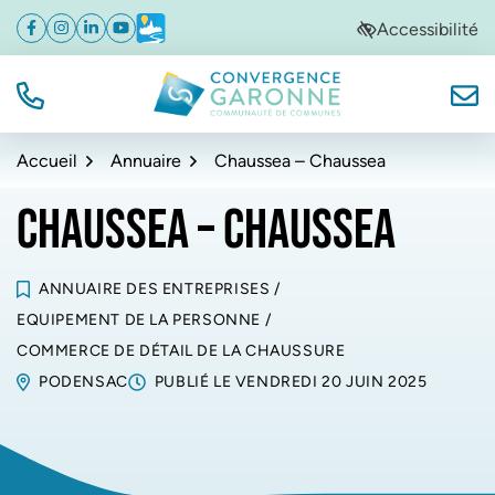
Gestion des traceurs
Aller
Aller
Aller
Accessibilité
Facebook
(ouverture dans un nouvel onglet)
Instagram
(ouverture dans un nouvel onglet)
Linkedin
(ouverture dans un nouvel onglet)
YouTube
(ouverture dans un nouvel onglet)
Météo
(ouverture dans un nouvel onglet)
à
au
au
la
contenu
pied
navigation
de
TÉL.
NOUS
Convergence Garonne
page
Accueil
Annuaire
Chaussea – Chaussea
CHAUSSEA – CHAUSSEA
ANNUAIRE DES ENTREPRISES
/
EQUIPEMENT DE LA PERSONNE
/
COMMERCE DE DÉTAIL DE LA CHAUSSURE
PODENSAC
PUBLIÉ LE
VENDREDI 20 JUIN 2025